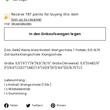
Receive 787 points for buying this item
Join us to receive!
zzgl.
Versandkosten
In den Einkaufswagen legen
(Lila, Gelb) Reine, klare Kristall-Klangschale, 7 Farben, 5,5~8,75
Zoll bunte Klangschale. Klangschale.
Größe: 5,5"/6"/7"/8"/8,5"/8,75" Größe (Hinweise): 5,5"(GAB)/6"
(F)/6,5"(CD)/7"(AB)/7,5"(G)/8"(EF)/8,5"(D)/8,75"(C)
Lieferumfang：
1 x Kristall-Klangschale (1 Stk.)
1 x Wildlederstab
1 x Gummiring
Auf
Auf
Auf
Teilen
Twittern
Pinnen
Facebook
Twitter
Pinterest