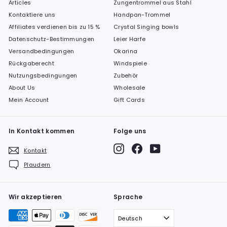
entdecken Sie, wie Kristallklangschalen Ihr Leben und das der
Articles
Zungentrommel aus Stahl
Menschen um Sie herum positiv beeinflussen können.
Kontaktiere uns
Handpan-Trommel
Affiliates verdienen bis zu 15 %
Crystal Singing bowls
Datenschutz-Bestimmungen
Leier Harfe
Versandbedingungen
Okarina
Rückgaberecht
Windspiele
Nutzungsbedingungen
Zubehör
About Us
Wholesale
Mein Account
Gift Cards
In Kontakt kommen
Folge uns
Instagram
Facebook
YouTube
Kontakt
Plaudern
Wir akzeptieren
Sprache
Deutsch