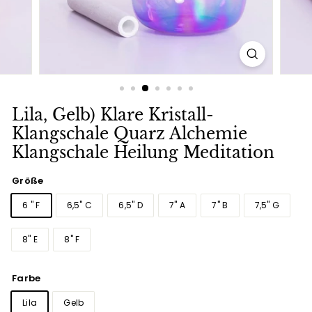
Lila, Gelb) Klare Kristall-
Klangschale Quarz Alchemie
Klangschale Heilung Meditation
Größe
6 " F
6,5" C
6,5" D
7" A
7" B
7,5" G
8" E
8" F
Farbe
Lila
Gelb