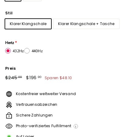
Stil
Klarer Klangschale
Klarer Klangschale + Tasche
Hertz
432Hz
440Hz
Preis
Normaler
$245.00
Sonderpreis
$196.90
$245
$196
Sparen
$48.10
.00
.90
Preis
Kostenfreier weltweiter Versand
Vertrauensabzeichen
Sichere Zahlungen
Photo-verifiziertes Fulfillment
i
Auf Lager