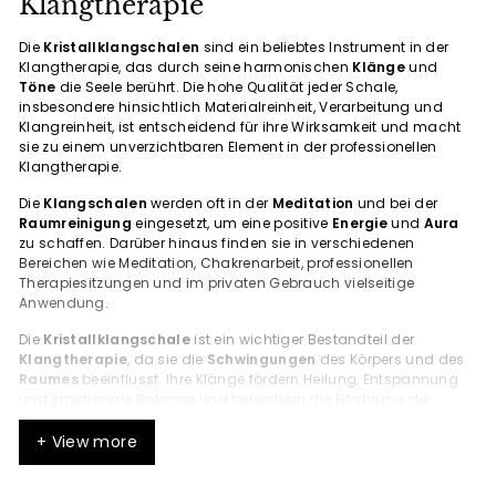
Klangtherapie
Die
Kristallklangschalen
sind ein beliebtes Instrument in der
Klangtherapie, das durch seine harmonischen
Klänge
und
Töne
die Seele berührt. Die hohe Qualität jeder Schale,
insbesondere hinsichtlich Materialreinheit, Verarbeitung und
Klangreinheit, ist entscheidend für ihre Wirksamkeit und macht
sie zu einem unverzichtbaren Element in der professionellen
Klangtherapie.
Die
Klangschalen
werden oft in der
Meditation
und bei der
Raumreinigung
eingesetzt, um eine positive
Energie
und
Aura
zu schaffen. Darüber hinaus finden sie in verschiedenen
Bereichen wie Meditation, Chakrenarbeit, professionellen
Therapiesitzungen und im privaten Gebrauch vielseitige
Anwendung.
Die
Kristallklangschale
ist ein wichtiger Bestandteil der
Klangtherapie
, da sie die
Schwingungen
des Körpers und des
Raumes
beeinflusst. Ihre Klänge fördern Heilung, Entspannung
und emotionale Balance und bereichern die Erfahrung der
Nutzer auf vielfältige Weise. Das wachsende Interesse an
Kristallklangschalen zeigt, wie sehr diese Schalen Menschen
+ View more
durch ihre besondere Ausstrahlung und Wirkung faszinieren.