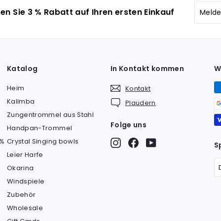
Melde
Abonn
en Sie 3 % Rabatt auf Ihren ersten Einkauf
Sie
sich
für
unser
Mailin
Katalog
In Kontakt kommen
W
an
Heim
Kontakt
Kalimba
Plaudern
Zungentrommel aus Stahl
Folge uns
Handpan-Trommel
 %
Crystal Singing bowls
Instagram
Facebook
YouTube
S
Leier Harfe
Okarina
Windspiele
Zubehör
Wholesale