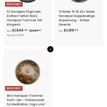
0
REDUZIERT
0
F2 Handpan Pygmäen
13 Noten 15 18 20+ Noten
Erdherz Tiefton Bass
Handpan Doppelseitige
Handpan Trommel Tief
Anpassung - Ember
klingend
Serenity
V
N
V
$1,549
$1,199
.00
.00
$
$1,699
.00
Von
Von
o
1
o
o
Sparen
$150
r
,
n
n
6
m
$
$
9
a
1
9
1
In den Einkaufswagen legen
l
.
,
,
e
0
5
r
1
0
P
4
9
r
9
9
e
.
.
i
0
0
s
0
0
REDUZIERT
Mini Handpan Trommel
Palm-Zen – Professionell
für Meditation, Yoga und