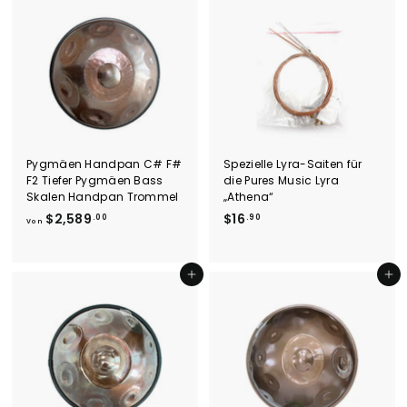
.
9
0
.
0
0
0
Pygmäen Handpan C# F#
Spezielle Lyra-Saiten für
F2 Tiefer Pygmäen Bass
die Pures Music Lyra
Skalen Handpan Trommel
„Athena“
V
$
$2,589
$16
.00
.90
Von
o
1
n
6
$
.
In den Einkaufswagen legen
In den Einkaufswagen legen
2
9
,
0
5
8
9
.