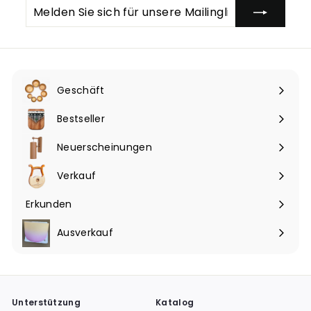
Melden
Abonnieren
Sie
sich
für
unsere
Mailingliste
an
Geschäft
Menü
maximieren
Bestseller
Neuerscheinungen
Verkauf
Erkunden
Menü
maximieren
Ausverkauf
Unterstützung
Katalog