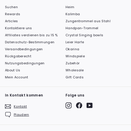
Suchen
Heim
Rewards
Kalimba
Articles
Zungentrommel aus Stahl
Kontaktiere uns
Handpan-Trommel
Affiliates verdienen bis zu 15 %
Crystal Singing bowls
Datenschutz-Bestimmungen
Leier Harfe
Versandbedingungen
Okarina
Rückgaberecht
Windspiele
Nutzungsbedingungen
Zubehör
About Us
Wholesale
Mein Account
Gift Cards
In Kontakt kommen
Folge uns
Instagram
Facebook
YouTube
Kontakt
Plaudern