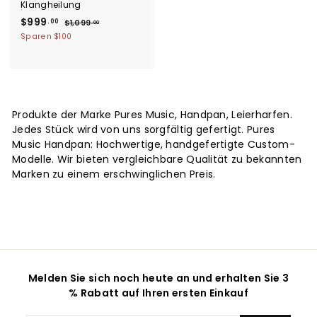
Klangheilung
S
$
N
$999
.00
$
$1,099
.00
o
o
1
9
Sparen
$100
n
r
,
9
0
d
m
9
9
e
a
.
9
r
l
.
0
p
e
0
r
0
r
Produkte der Marke Pures Music, Handpan, Leierharfen.
0
e
P
Jedes Stück wird von uns sorgfältig gefertigt. Pures
i
r
Music Handpan: Hochwertige, handgefertigte Custom-
s
e
Modelle. Wir bieten vergleichbare Qualität zu bekannten
i
Marken zu einem erschwinglichen Preis.
s
Melden Sie sich noch heute an und erhalten Sie 3
% Rabatt auf Ihren ersten Einkauf