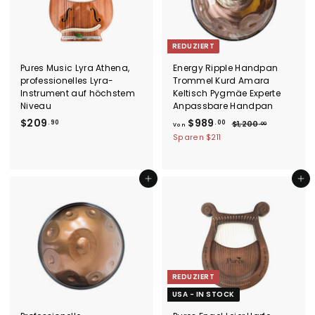
REDUZIERT
Pures Music Lyra Athena,
Energy Ripple Handpan
professionelles Lyra-
Trommel Kurd Amara
Instrument auf höchstem
Keltisch Pygmäe Experte
Niveau
Anpassbare Handpan
$
V
N
$209
$989
.90
.00
$
$1,200
.00
Von
o
1
2
o
Sparen
$211
r
,
0
n
2
m
9
$
0
a
.
9
0
In den Einkaufswagen legen
In den Einkaufswagen legen
l
.
9
8
e
0
0
9
r
0
P
.
r
0
e
0
i
s
REDUZIERT
USA - IN STOCK