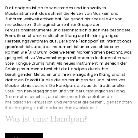
Die Handpan ist ein faszinierendes und innovatives
Musikinstrument, das schnell die Herzen von Musikern und
Zuhörern weltweit erobert hat. Sie gehört als spezielle Art von
melodischem Schlaginstrument zur Gruppe der
Perkussionsinstrumente und zeichnet sich durch ihre besondere
Form, ihren charakteristischen Klang und ihr einzigartiges
Herstellungsverfahren aus. Der Name 'Handpan' ist international
gebräuchlich, und das Instrument ist unter verschiedenen
Namen wie 'UFO Drum' oder weiteren Markennamen bekannt, was
gelegentlich zu Verwechslungen mit anderen Instrumenten wie
Steel Tongue Drums führt. Als neues Instrument im Bereich der
Schlaginstrumente besticht die Handpan durch ihre
beruhigenden Melodien und ihren einzigartigen Klang und ist
daher ein Favorit für alle, die ein beruhigendes und intensives
Musikerlebnis suchen. Die Handpan, die aus der traditionellen
Steel Pan hervorgegangen und von der ursprünglichen Hang-
Trommel inspiriert ist, bietet eine neue Interpretation der
melodischen Perkussion und verbindet die besten Eigenschaften
ihrer Vorgänger mit moderner Handwerkskunst.
Was ist eine Handpan?
Eine Handpan ist ein einzigartiges Musikinstrument, das aus
zwei verklebten Metall-Halbschalen besteht und mit den