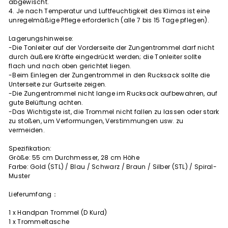
abgewischt.
4. Je nach Temperatur und Luftfeuchtigkeit des Klimas ist eine
unregelmäßige Pflege erforderlich (alle 7 bis 15 Tage pflegen).
Lagerungshinweise:
-Die Tonleiter auf der Vorderseite der Zungentrommel darf nicht
durch äußere Kräfte eingedrückt werden; die Tonleiter sollte
flach und nach oben gerichtet liegen.
-Beim Einlegen der Zungentrommel in den Rucksack sollte die
Unterseite zur Gurtseite zeigen.
-Die Zungentrommel nicht lange im Rucksack aufbewahren, auf
gute Belüftung achten.
-Das Wichtigste ist, die Trommel nicht fallen zu lassen oder stark
zu stoßen, um Verformungen, Verstimmungen usw. zu
vermeiden.
Spezifikation:
Größe: 55 cm Durchmesser, 28 cm Höhe
Farbe: Gold (STL) / Blau / Schwarz / Braun / Silber (STL) / Spiral-
Muster
Lieferumfang：
1 x Handpan Trommel (D Kurd)
1 x Trommeltasche