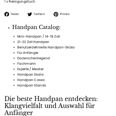
1 x Reinigungstuch
Auf
Auf
Auf
Teilen
Twittern
Pinnen
Facebook
Twitter
Pinterest
teilen
twittern
pinnen
Handpan Catalog:
Mini-Handpan / 14-18 Zoll
21-22 Zoll Handpan
Benutzerdefinierte Handpan-Skala
Für Anfänger
Dazwischenliegend
Fachmann
Experte / Meister
Handpan Skala
Handpan Cases
Handpan Stands
Die beste Handpan entdecken:
Klangvielfalt und Auswahl für
Anfänger