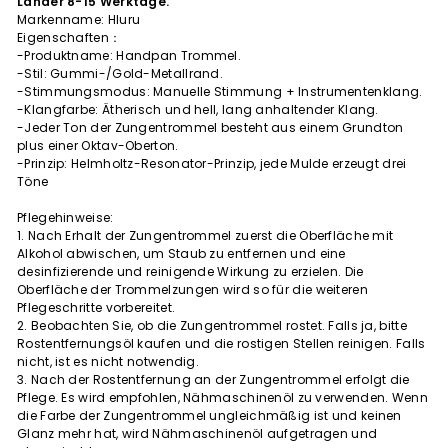
Länder 8-15 Werktage.
Markenname: Hluru
Eigenschaften：
-Produktname: Handpan Trommel.
-Stil: Gummi-/Gold-Metallrand.
-Stimmungsmodus: Manuelle Stimmung + Instrumentenklang.
-Klangfarbe: Ätherisch und hell, lang anhaltender Klang.
-Jeder Ton der Zungentrommel besteht aus einem Grundton
plus einer Oktav-Oberton.
-Prinzip: Helmholtz-Resonator-Prinzip, jede Mulde erzeugt drei
Töne
Pflegehinweise:
1. Nach Erhalt der Zungentrommel zuerst die Oberfläche mit
Alkohol abwischen, um Staub zu entfernen und eine
desinfizierende und reinigende Wirkung zu erzielen. Die
Oberfläche der Trommelzungen wird so für die weiteren
Pflegeschritte vorbereitet.
2. Beobachten Sie, ob die Zungentrommel rostet. Falls ja, bitte
Rostentfernungsöl kaufen und die rostigen Stellen reinigen. Falls
nicht, ist es nicht notwendig.
3. Nach der Rostentfernung an der Zungentrommel erfolgt die
Pflege. Es wird empfohlen, Nähmaschinenöl zu verwenden. Wenn
die Farbe der Zungentrommel ungleichmäßig ist und keinen
Glanz mehr hat, wird Nähmaschinenöl aufgetragen und