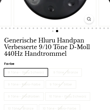
Generische Hluru Handpan
Verbesserte 9/10 Töne D-Moll
440Hz Handtrommel
Farbe
9 Töne - Grau Schwarz
9 Töne - Bronze
9 Töne - Retro-Farbe
9 Töne - Silber
9 Töne - Goldfarben
10 Töne - Grau Schwarz
10 Töne - Bronze
10 Töne - Retro-Farbe