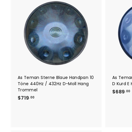
r
r
I
e
P
n
i
r
d
s
e
e
n
i
E
s
i
n
k
a
u
f
s
w
a
As Teman Sterne Blaue Handpan 10
As Teman
g
Töne 440Hz / 432Hz D-Moll Hang
D Kurd E
e
Trommel
n
$689
.00
l
$
$719
.00
e
7
g
e
1
n
9
.
.