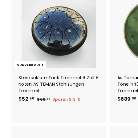
9
P
r
r
e
0
e
i
i
s
s
AUSVERKAUFT
Sternenklare Tank Trommel 6 Zoll 8
As Teman
Noten AS TEMAN Stahlzungen
Töne 440
Trommel
Tromme
S
$
N
$52
$689
$
.90
.00
$66
Sparen
$13.10
.00
o
o
6
5
6
n
r
2
.
d
m
.
0
e
a
0
9
.
r
l
0
p
e