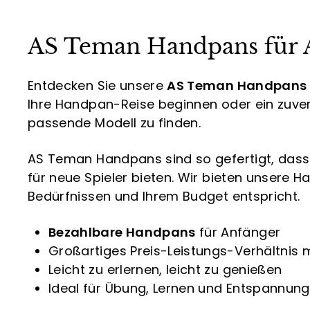
0
.
r
l
0
0
p
e
AS Teman Handpans für 
0
r
r
e
P
i
r
Entdecken Sie unsere
AS Teman Handpans
s
e
i
Ihre Handpan-Reise beginnen oder ein zuverl
s
passende Modell zu finden.
AS Teman Handpans sind so gefertigt, dass s
für neue Spieler bieten. Wir bieten unsere 
Bedürfnissen und Ihrem Budget entspricht.
Bezahlbare Handpans
für Anfänger
Großartiges Preis-Leistungs-Verhältnis
Leicht zu erlernen, leicht zu genießen
Ideal für Übung, Lernen und Entspannung