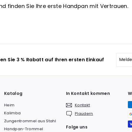
d finden Sie Ihre erste Handpan mit Vertrauen.
Melde
Abonn
en Sie 3 % Rabatt auf Ihren ersten Einkauf
Sie
sich
für
unser
Mailin
Katalog
In Kontakt kommen
W
an
Heim
Kontakt
Kalimba
Plaudern
Zungentrommel aus Stahl
Folge uns
Handpan-Trommel