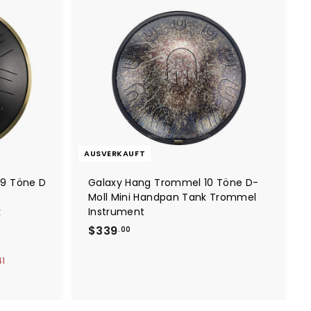
0
I
n
d
e
n
E
i
n
k
a
u
f
AUSVERKAUFT
s
w
a
 9 Töne D
Galaxy Hang Trommel 10 Töne D-
g
Moll Mini Handpan Tank Trommel
e
k
Instrument
n
l
$
$339
.00
e
3
g
e
41
3
n
9
.