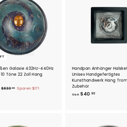
FT
aßen Galaxie 432Hz-440Hz
Handpan Anhänger Halske
10 Töne 22 Zoll Hang
Unisex Handgefertigtes
l
Kunsthandwerk Hang Tro
Zubehör
$
N
$
$830
Sparen
$171
.00
o
V
8
$40
6
.90
Von
3
r
o
5
0
m
n
9
.
a
$
0
l
0
4
0
e