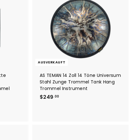
I
n
d
e
n
E
i
n
k
a
u
f
AUSVERKAUFT
s
w
a
tte
AS TEMAN 14 Zoll 14 Töne Universum
g
Stahl Zunge Trommel Tank Hang
e
mmel
Trommel Instrument
n
l
$
$249
.00
e
2
g
e
4
n
9
.
0