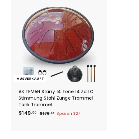
0
0
AUSVERKAUFT
AS TEMAN Starry 14 Töne 14 Zoll C
Stimmung Stahl Zunge Trommel
Tank Trommel
S
$
N
$149
$
.00
$176
Sparen
$27
.00
o
o
1
1
7
n
r
4
6
d
m
9
.
e
a