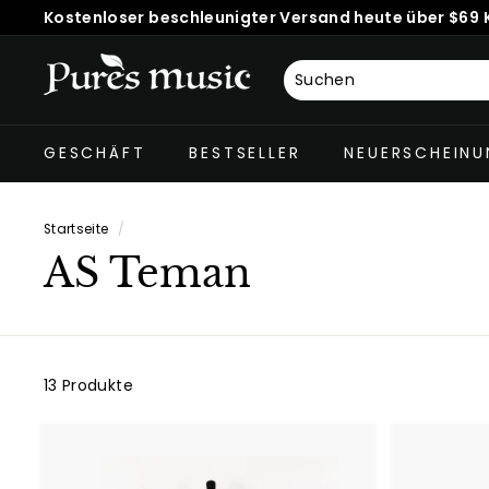
Direkt
Kostenloser beschleunigter Versand heute über $69 Kl
zum
Pause
Inhalt
Diashow
P
u
Suchen
Schließen
r
GESCHÄFT
BESTSELLER
NEUERSCHEIN
e
s
M
Startseite
/
u
AS Teman
s
i
c
™
13 Produkte