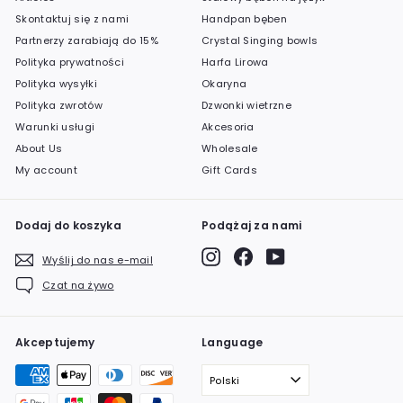
Skontaktuj się z nami
Handpan bęben
Partnerzy zarabiają do 15%
Crystal Singing bowls
Polityka prywatności
Harfa Lirowa
Polityka wysyłki
Okaryna
Polityka zwrotów
Dzwonki wietrzne
Warunki usługi
Akcesoria
About Us
Wholesale
My account
Gift Cards
Dodaj do koszyka
Podążaj za nami
Instagram
Facebook
YouTube
Wyślij do nas e-mail
Czat na żywo
Akceptujemy
Language
Polski