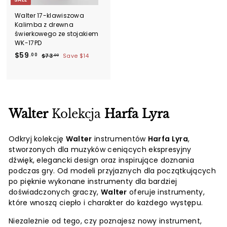
Walter 17-klawiszowa
Kalimba z drewna
świerkowego ze stojakiem
WK-17PD
S
$
R
$59
.00
$
$73
Save
$14
.00
a
e
7
5
l
g
3
9
.
e
u
.
0
p
l
0
0
r
a
0
i
r
Walter
Kolekcja
Harfa Lyra
c
p
e
r
i
Odkryj kolekcję
Walter
instrumentów
Harfa Lyra
,
c
stworzonych dla muzyków ceniących ekspresyjny
e
dźwięk, elegancki design oraz inspirujące doznania
podczas gry. Od modeli przyjaznych dla początkujących
po pięknie wykonane instrumenty dla bardziej
doświadczonych graczy,
Walter
oferuje instrumenty,
które wnoszą ciepło i charakter do każdego występu.
Niezależnie od tego, czy poznajesz nowy instrument,