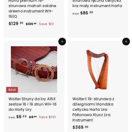
Harfa premium 16-
strunowa ręczna celtycka
strunowa mahoń solidne
lira mały instrument Harfa
drewno instrument WH-
f
$86
.90
from
16EQ
r
S
$
R
$129
.90
$
$139
Save
$10
o
.90
a
e
1
1
m
l
g
3
2
$
9
e
u
9
Dodaj do koszyka
Dodaj do koszyka
.
8
p
l
.
9
r
a
6
0
9
i
r
.
c
0
p
9
e
r
0
i
c
e
SALE
Walter Struny do liry A16X
Walter.t 19-strunowa z
zestaw 16 i 19 strun WH-16
dźwigniami Irlandzka
do Harfy Liry
celtycka Harfa Lira
Półtonowa Klucz Lira
f
R
$6
.99
$
$8
Save
$1.61
.60
from
Instrument
e
8
r
g
.
$
$369
.90
o
6
u