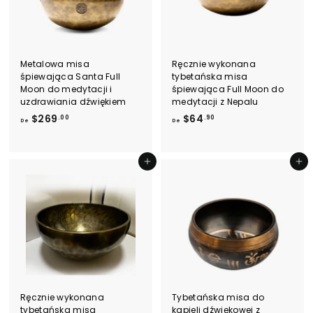
Metalowa misa
Ręcznie wykonana
śpiewająca Santa Full
tybetańska misa
Moon do medytacji i
śpiewająca Full Moon do
uzdrawiania dźwiękiem
medytacji z Nepalu
D
D
$269
$64
.00
.90
De
De
e
e
$
$
2
6
Dodaj do koszyka
Dodaj do koszyka
6
4
9
.
.
9
0
0
0
Ręcznie wykonana
Tybetańska misa do
tybetańska misa
kąpieli dźwiękowej z