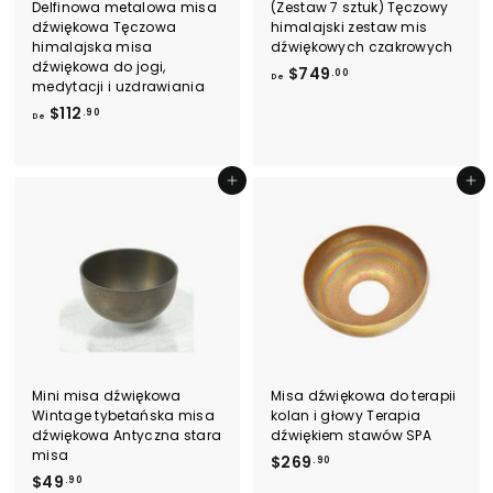
Delfinowa metalowa misa
(Zestaw 7 sztuk) Tęczowy
dźwiękowa Tęczowa
himalajski zestaw mis
himalajska misa
dźwiękowych czakrowych
dźwiękowa do jogi,
D
$749
.00
De
medytacji i uzdrawiania
e
D
$112
.90
$
De
e
7
$
4
1
Dodaj do koszyka
Dodaj do koszyka
9
1
.
2
0
.
0
9
0
Mini misa dźwiękowa
Misa dźwiękowa do terapii
Wintage tybetańska misa
kolan i głowy Terapia
dźwiękowa Antyczna stara
dźwiękiem stawów SPA
misa
$
$269
.90
$
$49
2
.90