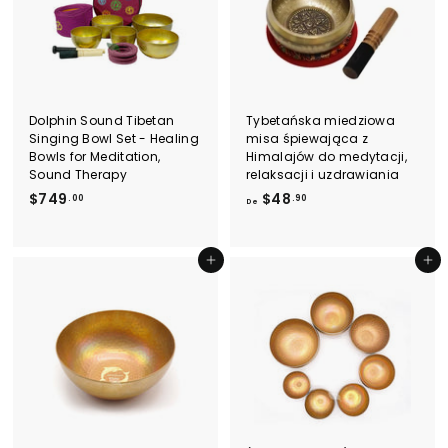
9
0
Dolphin Sound Tibetan
Tybetańska miedziowa
Singing Bowl Set - Healing
misa śpiewająca z
Bowls for Meditation,
Himalajów do medytacji,
Sound Therapy
relaksacji i uzdrawiania
$
D
$749
$48
.00
.90
De
7
e
4
$
9
4
Dodaj do koszyka
Dodaj do koszyka
.
8
0
.
0
9
0