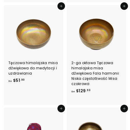
$
$
1
2
Dodaj do koszyka
Dodaj do koszyka
4
4
.
9
9
.
0
9
0
Tęczowa himalajska misa
2-ga oktawa Tęczowa
dźwiękowa do medytacji i
himalajska misa
uzdrawiania
dźwiękowa Fala harmonii
Niska częstotliwość Misa
D
$51
.90
De
czakrowa
e
D
$129
.90
$
De
e
5
$
1
1
Dodaj do koszyka
Dodaj do koszyka
.
2
9
9
0
.