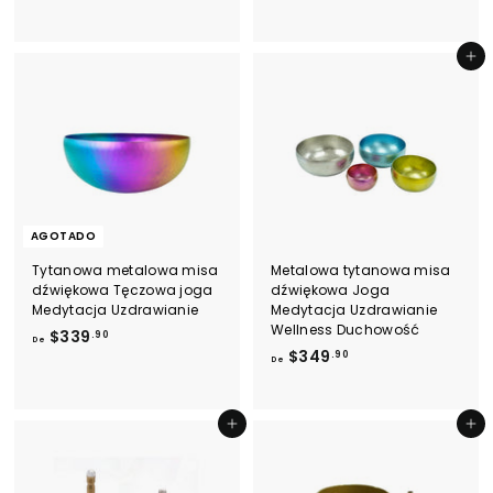
4
6
9
9
.
.
Dodaj do koszyka
9
9
0
0
AGOTADO
Tytanowa metalowa misa
Metalowa tytanowa misa
dźwiękowa Tęczowa joga
dźwiękowa Joga
Medytacja Uzdrawianie
Medytacja Uzdrawianie
Wellness Duchowość
D
$339
.90
De
D
$349
e
.90
De
e
$
$
3
3
3
Dodaj do koszyka
Dodaj do koszyka
4
9
9
.