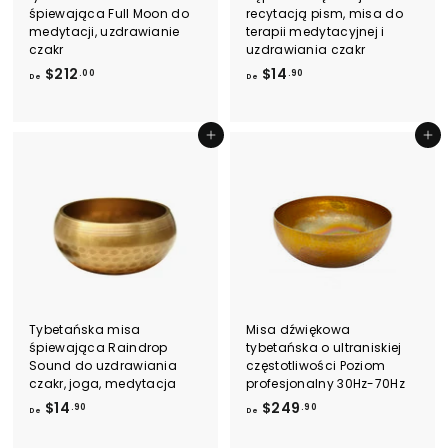
śpiewająca Full Moon do
recytacją pism, misa do
medytacji, uzdrawianie
terapii medytacyjnej i
czakr
uzdrawiania czakr
D
D
$212
$14
.00
.90
De
De
e
e
$
$
2
1
Dodaj do koszyka
Dodaj do koszyka
1
4
2
.
.
9
0
0
0
Tybetańska misa
Misa dźwiękowa
śpiewająca Raindrop
tybetańska o ultraniskiej
Sound do uzdrawiania
częstotliwości Poziom
czakr, joga, medytacja
profesjonalny 30Hz-70Hz
D
D
$14
$249
.90
.90
De
De
e
e