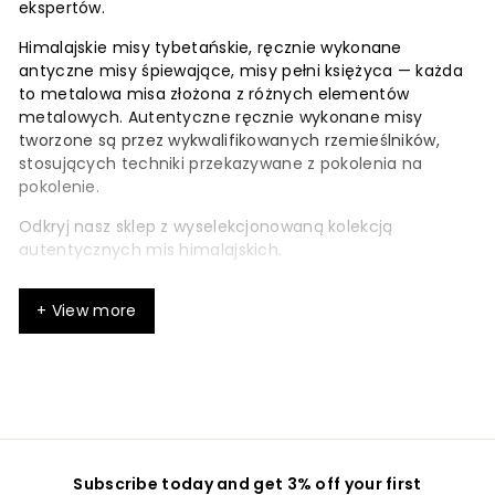
ekspertów.
Himalajskie misy tybetańskie, ręcznie wykonane
antyczne misy śpiewające, misy pełni księżyca — każda
to metalowa misa złożona z różnych elementów
metalowych. Autentyczne ręcznie wykonane misy
tworzone są przez wykwalifikowanych rzemieślników,
stosujących techniki przekazywane z pokolenia na
pokolenie.
Odkryj nasz sklep z wyselekcjonowaną kolekcją
autentycznych mis himalajskich.
+ View more
Wprowadzenie do terapii
dźwiękiem
Terapia dźwiękiem to starożytna praktyka
wykorzystująca misy śpiewające, gongi i inne
instrumenty do leczenia dźwiękiem, aby promować
Subscribe today and get 3% off your first