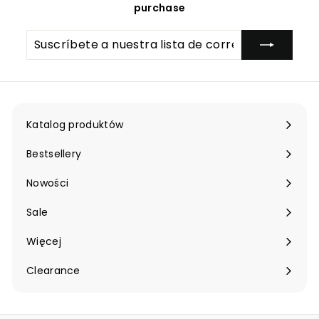
relaksację oraz redukować stres i lęk.
purchase
Miski himalajskie i tybetańskie są popularnym
wyborem do terapii dźwiękiem ze względu na ich
Suscríbete
Suscribir
unikalne brzmienia i korzyści.
a
Sztuka leczenia dźwiękiem była przekazywana z
nuestra
pokolenia na pokolenie, a wykwalifikowani
lista
de
rzemieślnicy w Nepalu tworzyli piękne i skuteczne
correo
misy śpiewające.
Terapia dźwiękiem za pomocą mis śpiewających
Katalog produktów
Expandir
może pomóc w balansowaniu centrów
menú
energetycznych lub czakr, wzmacniać medytację i
Bestsellery
poprawiać ogólne samopoczucie. Badania wykazały,
że terapia dźwiękiem może pomóc w normalizacji
Nowości
ciśnienia krwi i łagodzeniu lęku.
Skupienie się na harmonicznych alikwotach mis
Sale
śpiewających może poprawić koncentrację i
wyostrzyć pamięć.
Więcej
Expandir
menú
Istota mis śpiewających tkwi w ich zdolności do
Clearance
wywoływania głębokiego rezonansu emocjonalnego i
duchowego, co przyczynia się do ich potężnych
właściwości leczniczych.