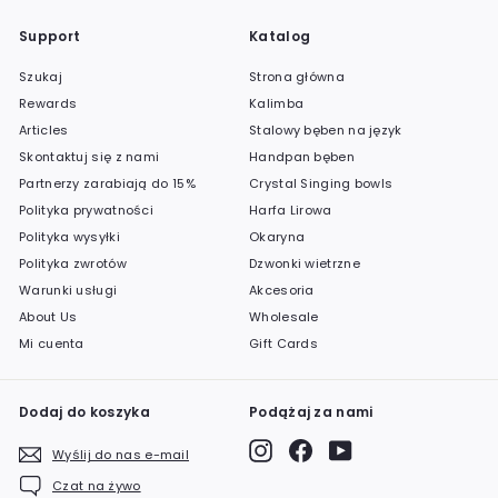
Support
Katalog
Historia i pochodzenie mis
Szukaj
Strona główna
tybetańskich
Rewards
Kalimba
Articles
Stalowy bęben na język
Skontaktuj się z nami
Handpan bęben
Historia mis tybetańskich sięga wieków wstecz,
Partnerzy zarabiają do 15%
Crystal Singing bowls
zakorzeniona w bogatych tradycjach regionu Himalajów.
Te niezwykłe instrumenty do terapii dźwiękiem były
Polityka prywatności
Harfa Lirowa
pierwotnie tworzone przez wykwalifikowanych
Polityka wysyłki
Okaryna
rzemieślników, którzy przekazywali swoją wiedzę i
Polityka zwrotów
Dzwonki wietrzne
techniki z pokolenia na pokolenie. Każda misa była
Warunki usługi
Akcesoria
starannie wykonana ręcznie z mieszanki metali, takich
About Us
Wholesale
jak brąz, mosiądz i inne unikalne stopy, wybrane nie tylko
Mi cuenta
Gift Cards
ze względu na trwałość, ale także zdolność do
wydobywania pięknych, czystych i rezonujących
dźwięków.
Dodaj do koszyka
Podążaj za nami
Tradycyjnie misy himalajskie odgrywały kluczową rolę w
Instagram
Facebook
YouTube
Wyślij do nas e-mail
praktykach medytacyjnych buddyzmu tybetańskiego.
Mnisi i praktycy wierzyli, że harmonijne tony tych mis
Czat na żywo