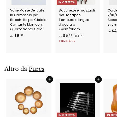
IN OFFERTA
Varie Mazze Delicate
Bacchette e mazzuoli
Corde
in Camoscio per
per Handpan
7/10/
Bacchette per Ciotola
Tamburo a lingua
Acces
Cantante Manico in
d'acciaio
strum
Quarzo Santo Graal
24cm/26cm
$4
da
d
d
P
$9
$5
.90
.90
$
$13
.00
da
da
r
1
a
a
Salva
$7.10
e
3
$
$
.
z
9
5
0
z
.
.
0
o
9
9
d
Altro da
0
Pures
0
i
l
i
Aggiungi al carrello
Aggiungi al carrello
s
t
i
n
o
IN OFFERTA
IN OFF