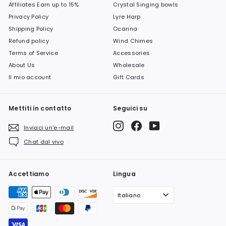
Affiliates Earn up to 15%
Crystal Singing bowls
Privacy Policy
Lyre Harp
Shipping Policy
Ocarina
Refund policy
Wind Chimes
Terms of Service
Accessories
About Us
Wholesale
Il mio account
Gift Cards
Mettiti in contatto
Seguici su
Instagram
Facebook
YouTube
Inviaci un'e-mail
Chat dal vivo
Accettiamo
Lingua
Italiano