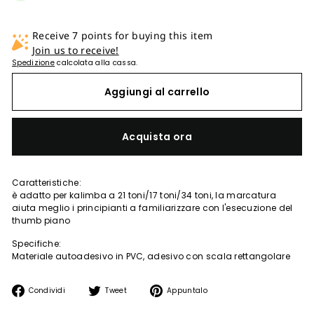
Receive 7 points for buying this item
Join us to receive!
Spedizione
calcolata alla cassa.
Aggiungi al carrello
Acquista ora
Caratteristiche:
è adatto per kalimba a 21 toni/17 toni/34 toni, la marcatura
aiuta meglio i principianti a familiarizzare con l'esecuzione del
thumb piano
Specifiche:
Materiale autoadesivo in PVC, adesivo con scala rettangolare
Condividi
Twitta
Aggiungi
Condividi
Tweet
Appuntalo
su
su
un