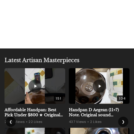
Kalimba 17/21/34 tasti
Thumb Piano per
principianti
d
$1
.99
da
a
$
1
.
9
9
Latest Artisan Masterpieces
1:51
1:04
Affordable Handpan: Best
Handpan D Aegean (11+7)
Pick Under $800 ★ Original
Note. Original sound
sound (recorded on phone)
(recorded on phone)
❮
❯
27.4K Views • 22 Likes
437 Views • 2 Likes
#handpan #handpanmaker
#handpanshop