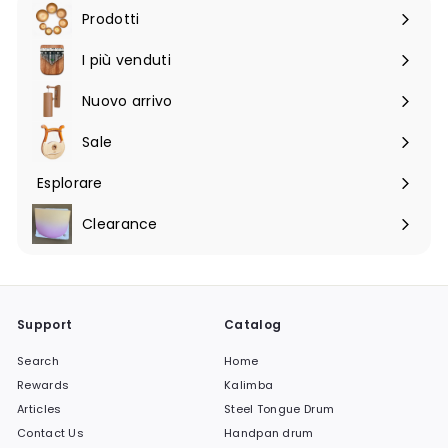
Prodotti
Espandi
sottomenu
I più venduti
Nuovo arrivo
Sale
Esplorare
Espandi
sottomenu
Clearance
Support
Catalog
Search
Home
Rewards
Kalimba
Articles
Steel Tongue Drum
Contact Us
Handpan drum