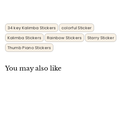
Facebook
Twitter
pin
su
Pinterest
34 key Kalimba Stickers
colorful Sticker
Kalimba Stickers
Rainbow Stickers
Starry Sticker
Thumb Piano Stickers
You may also like
Adesivi per scala