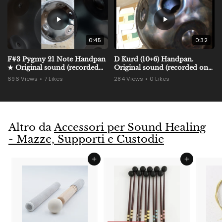
0:45
0:32
F#3 Pygmy 21 Note Handpan
D Kurd (10+6) Handpan.
★ Original sound (recorded
Original sound (recorded on
on phone) #handpan
phone). #handpan
696 Views • 7 Likes
284 Views • 0 Likes
#handpanmaker
#handpanmaker
#handpanshop
#handpanshop
Altro da
Accessori per Sound Healing
- Mazze, Supporti e Custodie
Aggiungi al carrello
Aggiungi al carrello