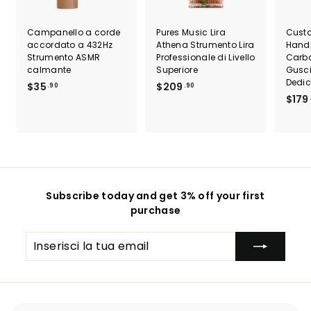
Campanello a corde
Pures Music Lira
Custo
accordato a 432Hz
Athena Strumento Lira
Handp
Strumento ASMR
Professionale di Livello
Carbo
calmante
Superiore
Gusci
Dedi
$
$
$35
$209
.90
.90
$179
3
2
5
0
.
9
9
.
0
9
0
Subscribe today and get 3% off your first
purchase
Inserisci
Iscriviti
la
tua
email