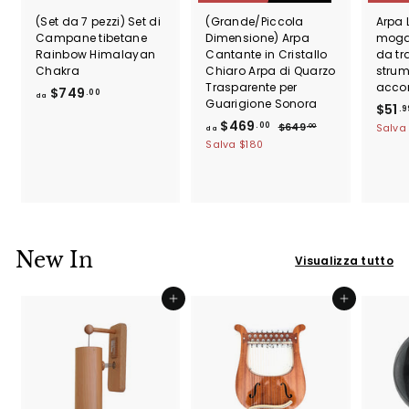
(Set da 7 pezzi) Set di
(Grande/Piccola
Arpa 
Campane tibetane
Dimensione) Arpa
moga
Rainbow Himalayan
Cantante in Cristallo
da tr
Chakra
Chiaro Arpa di Quarzo
strum
Trasparente per
acco
d
$749
.00
da
Guarigione Sonora
P
$51
a
.9
d
P
r
$469
.00
$
$649
$
Salv
.00
da
r
e
6
a
Salva
$180
7
e
4
z
$
4
9
z
z
4
.
9
z
o
6
0
.
o
s
0
9
d
c
0
.
i
o
0
New In
l
n
0
Visualizza tutto
i
t
0
s
a
Aggiungi al carrello
Aggiungi al carrello
t
t
i
o
n
o