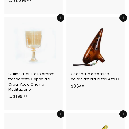
$1,099
$
da
a
1
$
8
1
Aggiungi al carrello
Aggiungi al carrello
9
,
.
0
9
9
0
9
.
0
0
Calice di cristallo ambra
Ocarina in ceramica
trasparente Coppa del
colore ambra 12 fori Alto C
Graal Yoga Chakra
$
$36
.90
Meditazione
3
d
$199
.90
6
da
a
.
$
9
1
Aggiungi al carrello
Aggiungi al carrello
0
9
9