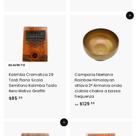
r
r
5
4
$
e
e
2
2
1
.
z
z
.
.
Aggiungi al carrello
0
z
z
0
0
9
o
o
0
s
d
9
c
i
o
l
n
i
t
s
a
t
t
i
ESAURITO
o
n
o
Kalimba Cromatica 29
Campana tibetana
Tasti Piano Scala
Rainbow Himalayan
Semitono Kalimba Tasto
ottava 2° Armonia onda
Nero Motivo Graffiti
ciotola chakra a bassa
frequenza
$
$85
.90
d
$129
8
.90
da
a
5
$
.
1
9
Aggiungi al carrello
2
0
9