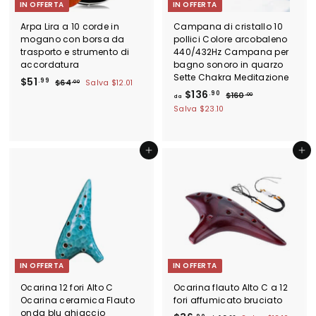
IN OFFERTA
IN OFFERTA
o
Arpa Lira a 10 corde in
Campana di cristallo 10
mogano con borsa da
pollici Colore arcobaleno
trasporto e strumento di
440/432Hz Campana per
accordatura
bagno sonoro in quarzo
Sette Chakra Meditazione
P
$
P
$51
.99
$
$64
Salva
$12.01
.00
r
r
d
P
$136
6
5
.90
$
$160
.00
da
e
e
4
r
1
a
1
Salva
$23.10
.
z
z
e
6
$
.
0
0
z
z
z
1
9
0
.
o
o
z
3
0
Aggiungi al carrello
Aggiungi al carrello
9
s
d
o
0
6
c
i
d
o
l
.
i
n
i
l
9
t
s
i
0
a
t
s
t
i
t
o
n
i
o
n
IN OFFERTA
IN OFFERTA
o
Ocarina 12 fori Alto C
Ocarina flauto Alto C a 12
Ocarina ceramica Flauto
fori affumicato bruciato
onda blu ghiaccio
P
P