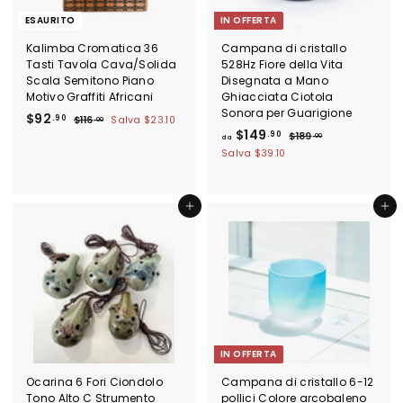
o
ESAURITO
IN OFFERTA
Kalimba Cromatica 36
Campana di cristallo
Tasti Tavola Cava/Solida
528Hz Fiore della Vita
Scala Semitono Piano
Disegnata a Mano
Motivo Graffiti Africani
Ghiacciata Ciotola
Sonora per Guarigione
P
$
P
$92
.90
$
$116
Salva
$23.10
.00
r
r
d
P
$149
1
9
.90
$
$189
.00
da
e
e
1
r
1
a
2
Salva
$39.10
6
z
z
e
8
$
.
.
9
z
z
z
1
9
0
.
o
o
z
0
4
0
Aggiungi al carrello
Aggiungi al carrello
0
s
d
o
0
9
c
i
d
o
l
.
i
n
i
l
9
t
s
i
0
a
t
s
t
i
t
o
n
i
o
n
IN OFFERTA
o
Ocarina 6 Fori Ciondolo
Campana di cristallo 6-12
Tono Alto C Strumento
pollici Colore arcobaleno