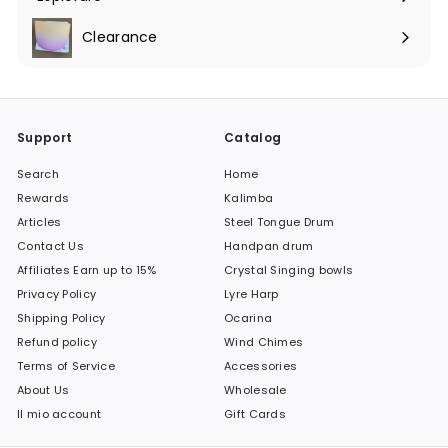
Espandi
sottomenu
Clearance
Support
Catalog
Search
Home
Rewards
Kalimba
Articles
Steel Tongue Drum
Contact Us
Handpan drum
Affiliates Earn up to 15%
Crystal Singing bowls
Privacy Policy
Lyre Harp
Shipping Policy
Ocarina
Refund policy
Wind Chimes
Terms of Service
Accessories
About Us
Wholesale
Il mio account
Gift Cards