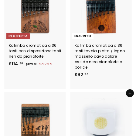
.
9
0
IN OFFERTA
ESAURITO
Kalimba cromatica a 36
Kalimba cromatica a 36
tasti con disposizione tasti
tasti tavola piatta / legno
neri da pianoforte
massello cavo colore
ossido nero pianoforte a
P
$
P
$114
.90
$
$129
Salva
$15
.90
pollice
r
r
1
1
e
e
2
$
$92
.90
1
9
z
z
9
4
.
z
z
2
.
9
o
o
.
0
Aggiungi al carrello
9
s
d
9
c
0
i
0
o
l
n
i
t
s
a
t
t
i
o
n