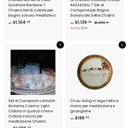
Sunshine Rainbow 7
440/432Hz 7 Set di
Chakra Set di ciotole per
Campane per Bagno
bagno sonoro meditativo
Sonoro dei Sette Chakra
d
d
P
$1,104
$1,139
.00
.00
$
$1,400
.00
da
da
r
1
a
a
Salva
$261
e
,
$
$
4
z
1
1
0
z
,
,
0
Aggiungi al carrello
Aggiungi al carrello
o
.
1
1
d
0
0
3
i
0
l
4
9
i
.
.
s
0
0
t
0
0
i
n
o
Set di Campane cantanti
Chau Gong in lega fatto a
Alchemy Cosmic Light
mano per meditazione e
Ciotola in quarzo chiaro
guarigione
Ciotola sonora per
d
$189
.90
da
meditazione Chakra
a
d
.00