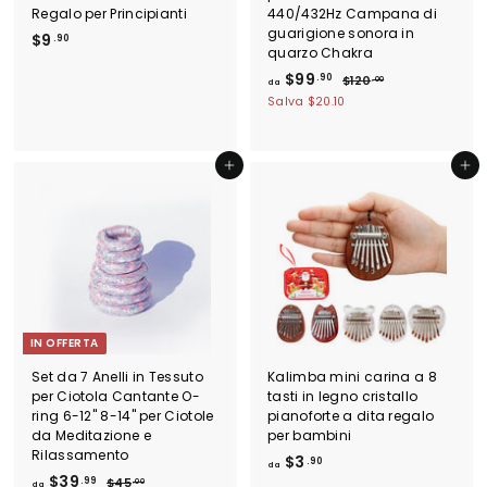
Regalo per Principianti
440/432Hz Campana di
guarigione sonora in
$
$9
.90
quarzo Chakra
9
d
P
$99
.90
$
$120
.
.00
da
r
1
a
Salva
$20.10
9
e
2
$
0
0
z
9
.
z
9
0
Aggiungi al carrello
Aggiungi al carrello
o
0
.
d
9
i
l
0
i
s
t
i
n
IN OFFERTA
o
Set da 7 Anelli in Tessuto
Kalimba mini carina a 8
per Ciotola Cantante O-
tasti in legno cristallo
ring 6-12" 8-14" per Ciotole
pianoforte a dita regalo
da Meditazione e
per bambini
Rilassamento
d
$3
.90
da
d
P
$39
a
.99
$
$45
.00
da