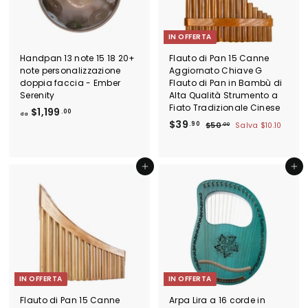
o
n
t
o
i
n
IN OFFERTA
o
Handpan 13 note 15 18 20+
Flauto di Pan 15 Canne
note personalizzazione
Aggiornato Chiave G
doppia faccia - Ember
Flauto di Pan in Bambù di
Serenity
Alta Qualità Strumento a
Fiato Tradizionale Cinese
d
$1,199
.00
da
P
$
P
$39
a
.90
$
$50
Salva
$10.10
.00
r
r
5
3
$
e
e
0
9
1
.
z
z
.
,
Aggiungi al carrello
Aggiungi al carrello
0
z
z
9
0
1
o
o
0
9
s
d
c
i
9
o
l
.
n
i
0
t
s
0
a
t
t
i
IN OFFERTA
IN OFFERTA
o
n
o
Flauto di Pan 15 Canne
Arpa Lira a 16 corde in