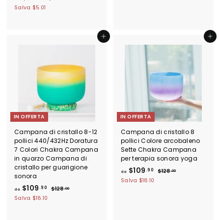
r
4
a
Salva
$5.01
$
e
5
$
3
.
z
3
.
0
z
9
0
Aggiungi al carrello
Aggiungi al carrello
9
o
.
d
0
9
i
l
9
i
s
t
i
n
IN OFFERTA
IN OFFERTA
o
Campana di cristallo 8-12
Campana di cristallo 8
pollici 440/432Hz Doratura
pollici Colore arcobaleno
7 Colori Chakra Campana
Sette Chakra Campana
in quarzo Campana di
per terapia sonora yoga
cristallo per guarigione
d
P
$109
.90
$
$128
.00
da
sonora
r
1
a
Salva
$18.10
d
P
e
2
$109
.90
$
$128
$
.00
da
8
r
z
1
a
Salva
$18.10
1
.
e
2
z
$
0
0
8
z
o
1
0
.