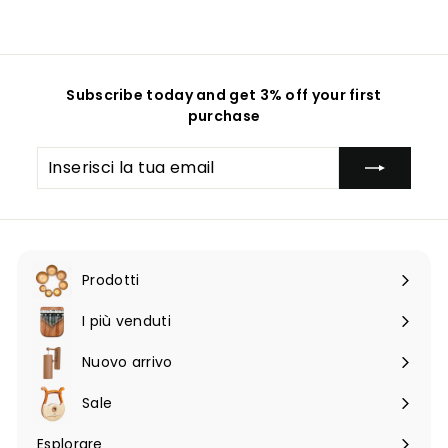
n
o
n
o
o
Subscribe today and get 3% off your first
purchase
Inserisci
Iscriviti
la
tua
email
Prodotti
Espandi
sottomenu
I più venduti
Nuovo arrivo
Sale
Esplorare