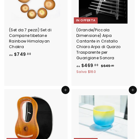
IN OFFERTA
(Set da 7 pezzi) Set di
(Grande/Piccola
Campane tibetane
Dimensione) Arpa
Rainbow Himalayan
Cantante in Cristallo
Chakra
Chiaro Arpa di Quarzo
Trasparente per
d
$749
.00
da
Guarigione Sonora
a
d
P
$469
.00
$
$649
$
.00
da
r
6
a
Salva
$180
7
e
4
$
4
9
z
4
.
9
z
6
0
Aggiungi al carrello
Aggiungi al carrello
.
o
0
9
d
0
.
i
0
l
0
i
0
s
t
i
n