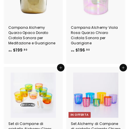
t
i
n
o
Campana Alchemy
Campana Alchemy Viola
Quarzo Opaco Dorato
Rosa Quarzo Chiaro
Ciotola Sonora per
Ciotola Sonora per
Meditazione e Guarigione
Guarigione
d
d
$199
$196
.90
.90
da
da
a
a
$
$
1
1
Aggiungi al carrello
Aggiungi al carrello
9
9
9
6
.
.
9
9
0
0
IN OFFERTA
Set di Campane di
Set Alchemy di Campane
cristallo Alchemy Clear
di cristallo Colorate Chiare