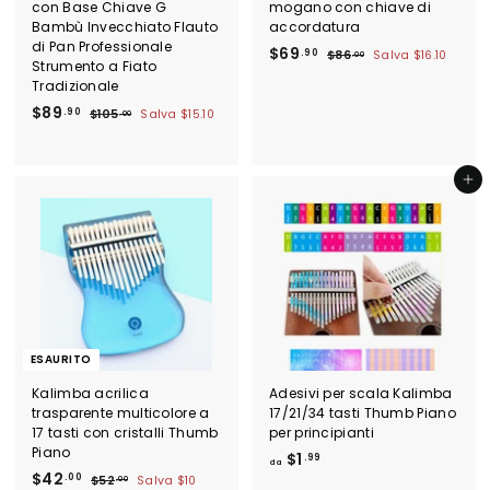
con Base Chiave G
mogano con chiave di
Bambù Invecchiato Flauto
accordatura
di Pan Professionale
P
$
P
$69
.90
$
$86
Salva
$16.10
.00
Strumento a Fiato
r
r
8
6
Tradizionale
e
e
6
9
.
P
$
P
z
z
$89
.90
$
$105
Salva
$15.10
.00
.
0
r
r
z
z
1
8
9
0
e
e
0
o
o
9
0
5
z
z
s
d
.
Aggiungi al carrello
.
z
z
c
i
9
0
o
o
o
l
0
0
s
d
n
i
c
i
t
s
o
l
a
t
n
i
t
i
t
s
o
n
a
t
o
t
i
ESAURITO
o
n
o
Kalimba acrilica
Adesivi per scala Kalimba
trasparente multicolore a
17/21/34 tasti Thumb Piano
17 tasti con cristalli Thumb
per principianti
Piano
d
$1
.99
da
P
$
P
$42
a
.00
$
$52
Salva
$10
.00