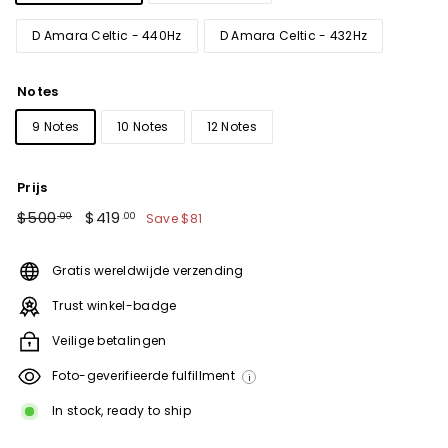
D Amara Celtic - 440Hz
D Amara Celtic - 432Hz
Notes
9 Notes
10 Notes
12 Notes
Prijs
Regular
$500.00
Sale
$419.00
$500
$419
Save
$81
.00
.00
price
price
Gratis wereldwijde verzending
Trust winkel-badge
Veilige betalingen
Foto-geverifieerde fulfillment
i
In stock, ready to ship