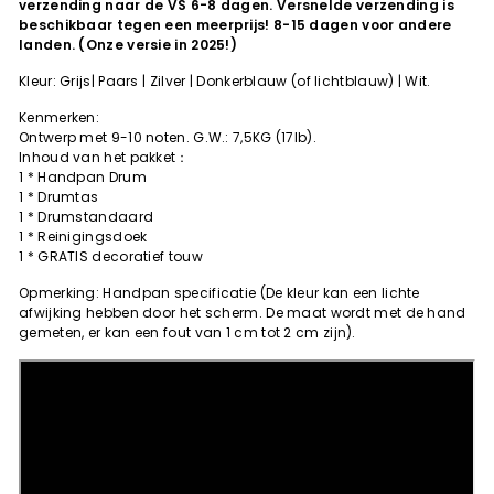
verzending naar de VS 6-8 dagen.
Versnelde verzending is
beschikbaar tegen een meerprijs!
8-15 dagen voor andere
landen. (Onze versie in 2025!)
Kleur: Grijs
| Paars
| Zilver
|
Donkerblauw (of lichtblauw) | Wit.
Kenmerken:
Ontwerp met 9-10 noten. G.W.: 7,5KG (17lb).
Inhoud van het pakket：
1 * Handpan Drum
1 * Drumtas
1 * Drumstandaard
1 * Reinigingsdoek
1 * GRATIS decoratief touw
Opmerking: Handpan specificatie (De kleur kan een lichte
afwijking hebben door het scherm. De maat wordt met de hand
gemeten, er kan een fout van 1 cm tot 2 cm zijn).