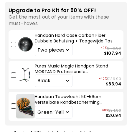
Upgrade to Pro Kit for 50% OFF!
Get the most out of your items with these
must-haves
Handpan Hard Case Carbon Fiber
Dubbele Behuizing + Toegewijde Tas
-40%
$179.90
$107.94
Pures Music Magic Handpan Stand –
MOSTAND Professionele
Podiumstandaard
-40%
$139.90
$83.94
Handpan Touwvlecht 50-56cm
Verstelbare Randbescherming
Decoratie voor Hang Drum
-40%
$34.90
$20.94