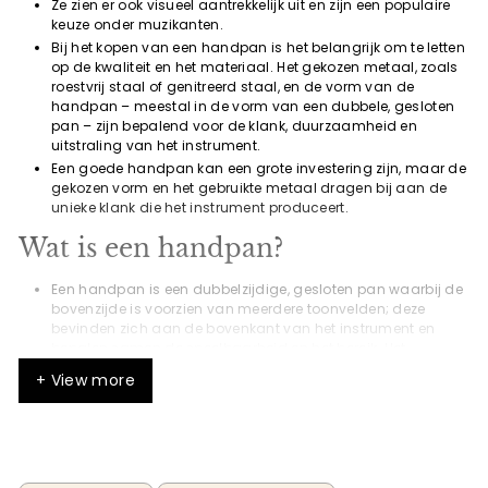
Ze zien er ook visueel aantrekkelijk uit en zijn een populaire
keuze onder muzikanten.
Bij het kopen van een handpan is het belangrijk om te letten
op de kwaliteit en het materiaal. Het gekozen metaal, zoals
roestvrij staal of genitreerd staal, en de vorm van de
handpan – meestal in de vorm van een dubbele, gesloten
pan – zijn bepalend voor de klank, duurzaamheid en
uitstraling van het instrument.
Een goede handpan kan een grote investering zijn, maar de
gekozen vorm en het gebruikte metaal dragen bij aan de
unieke klank die het instrument produceert.
Wat is een handpan?
Een handpan is een dubbelzijdige, gesloten pan waarbij de
bovenzijde is voorzien van meerdere toonvelden; deze
bevinden zich aan de bovenkant van het instrument en
bepalen samen de speelbaarheid en het bereik. Het
instrument produceert een warm geluid bij aanraking met
+ View more
de handen.
Handpannen worden ook wel handpan drums genoemd,
maar verschillen van steel drums. Elke handpan wordt
zorgvuldig gestemd, waarbij de stemming bepalend is voor
de sfeer en het karakter van de klank.