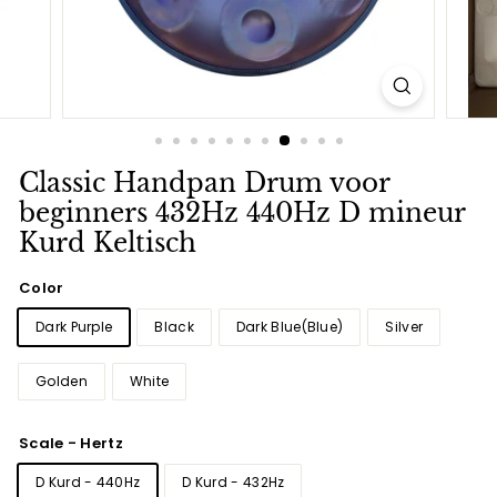
Classic Handpan Drum voor
beginners 432Hz 440Hz D mineur
Kurd Keltisch
Color
Dark Purple
Black
Dark Blue(Blue)
Silver
Golden
White
Scale - Hertz
D Kurd - 440Hz
D Kurd - 432Hz