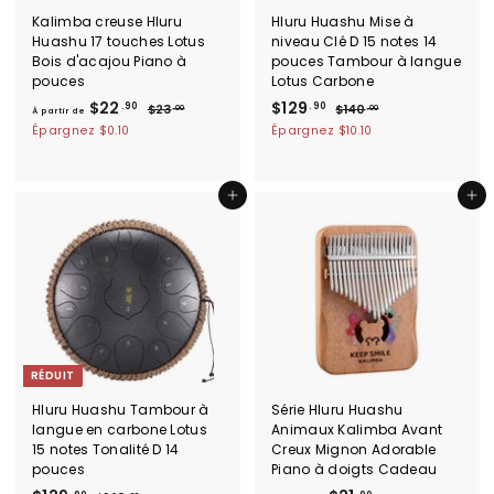
Kalimba creuse Hluru
Hluru Huashu Mise à
Huashu 17 touches Lotus
niveau Clé D 15 notes 14
Bois d'acajou Piano à
pouces Tambour à langue
pouces
Lotus Carbone
À
P
P
$
P
$22
$129
.90
.90
$
$
$23
$140
.00
.00
À partir de
r
r
r
2
1
p
1
Épargnez
$0.10
Épargnez
$10.10
i
3
i
i
4
a
2
.
0
x
x
x
r
9
0
.
r
r
r
t
0
.
0
Ajouter au panier
Ajouter au panier
é
é
é
0
i
9
g
d
g
r
u
u
0
u
l
i
l
d
i
t
i
e
e
e
$
r
r
2
2
RÉDUIT
.
9
Hluru Huashu Tambour à
Série Hluru Huashu
0
langue en carbone Lotus
Animaux Kalimba Avant
15 notes Tonalité D 14
Creux Mignon Adorable
pouces
Piano à doigts Cadeau
P
P