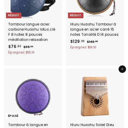
r
r
RÉDUIT
RÉDUIT
Tambour langue acier
Hluru Huashu Tambour à
carbone Huashu lotus clé
langue en acier carré 15
F 8 notes 8 pouces
notes Tonalité D 14 pouces
méditation relaxation
P
$
P
$129
.90
$
$146
.00
P
$
P
r
r
$76
1
1
.90
$
$95
Épargnez
$16.10
.00
r
r
i
i
4
9
7
Épargnez
$18.10
2
6
i
i
5
x
x
6
9
.
.
x
x
r
r
.
.
0
0
r
r
é
é
0
9
0
Ajouter au panier
9
é
é
d
g
0
d
g
u
0
u
u
u
i
l
i
l
t
i
t
i
e
e
r
r
ÉPUISÉ
Tambour à langue en
Hluru Huashu Soleil Dieu