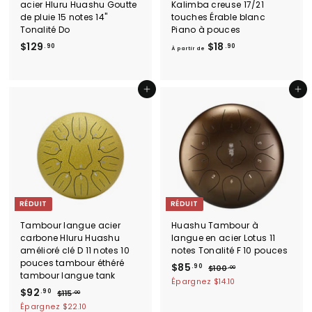
acier Hluru Huashu Goutte
Kalimba creuse 17/21
de pluie 15 notes 14"
touches Érable blanc
Tonalité Do
Piano à pouces
$
À
$129
$18
.90
.90
À partir de
1
p
2
a
9
r
Ajouter au panier
Ajouter au panier
.
t
9
i
0
r
d
e
$
1
RÉDUIT
RÉDUIT
8
.
Tambour langue acier
Huashu Tambour à
9
carbone Hluru Huashu
langue en acier Lotus 11
0
amélioré clé D 11 notes 10
notes Tonalité F 10 pouces
pouces tambour éthéré
P
$
P
$85
.90
$
$100
.00
tambour langue tank
r
r
1
8
Épargnez
$14.10
P
$
P
i
i
0
$92
.90
$
$115
5
.00
0
r
r
x
x
1
9
Épargnez
$22.10
.