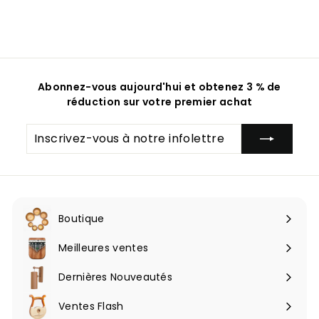
Découvrez la
collection Hluru Huashu
et trouvez
l’instrument idéal pour commencer votre voyage
musical.
Abonnez-vous aujourd'hui et obtenez 3 % de
réduction sur votre premier achat
Inscrivez-
S'inscrire
vous
à
notre
infolettre
Boutique
Ouvrir
le
Meilleures ventes
menu
Dernières Nouveautés
Ventes Flash