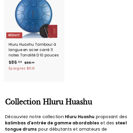
i
l
t
i
e
r
RÉDUIT
Hluru Huashu Tambour à
langue en acier carré 11
notes Tonalité D 10 pouces
P
$
P
$86
.90
$
$96
.00
r
r
9
8
Épargnez
$9.10
i
i
6
6
.
x
x
.
0
r
r
9
0
é
é
0
d
g
u
u
Collection Hluru Huashu
i
l
t
i
e
Découvrez notre collection
Hluru Huashu
proposant des
r
kalimbas d'entrée de gamme abordables
et des
steel
tongue drums
pour débutants et amateurs de