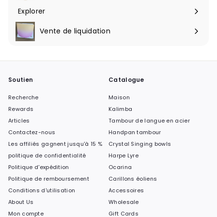
Explorer
Ouvrir
le
Vente de liquidation
menu
Soutien
Catalogue
Recherche
Maison
Rewards
Kalimba
Articles
Tambour de langue en acier
Contactez-nous
Handpan tambour
Les affiliés gagnent jusqu'à 15 %
Crystal Singing bowls
politique de confidentialité
Harpe Lyre
Politique d'expédition
Ocarina
Politique de remboursement
Carillons éoliens
Conditions d'utilisation
Accessoires
About Us
Wholesale
Mon compte
Gift Cards