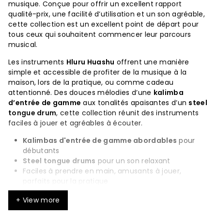
musique. Conçue pour offrir un excellent rapport
qualité-prix, une facilité d’utilisation et un son agréable,
cette collection est un excellent point de départ pour
tous ceux qui souhaitent commencer leur parcours
musical.
Les instruments
Hluru Huashu
offrent une manière
simple et accessible de profiter de la musique à la
maison, lors de la pratique, ou comme cadeau
attentionné. Des douces mélodies d’une
kalimba
d’entrée de gamme
aux tonalités apaisantes d’un
steel
tongue drum
, cette collection réunit des instruments
faciles à jouer et agréables à écouter.
Kalimbas d'entrée de gamme abordables
pour
débutants
Steel tongue drums
pour un son relaxant
Faciles à prendre en main, amusants à jouer,
parfaits pour la pratique
Idéals pour offrir, se détendre et profiter de la
+ View more
musique au quotidien