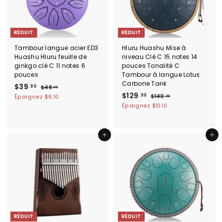
RÉDUIT
RÉDUIT
Tambour langue acier ED3
Hluru Huashu Mise à
Huashu Hluru feuille de
niveau Clé C 15 notes 14
ginkgo clé C 11 notes 6
pouces Tonalité C
pouces
Tambour à langue Lotus
Carbone Tank
P
$
P
$39
.90
$
$48
.00
r
r
P
$
P
$129
4
3
.90
$
$140
Épargnez
$8.10
.00
i
i
8
r
r
1
1
9
Épargnez
$10.10
.
x
x
i
i
4
2
.
0
0
r
r
x
x
9
9
0
.
é
é
r
r
.
0
Ajouter au panier
Ajouter au panier
0
d
g
é
é
0
9
u
u
d
g
i
l
u
0
u
t
i
i
l
e
t
i
r
e
r
RÉDUIT
RÉDUIT