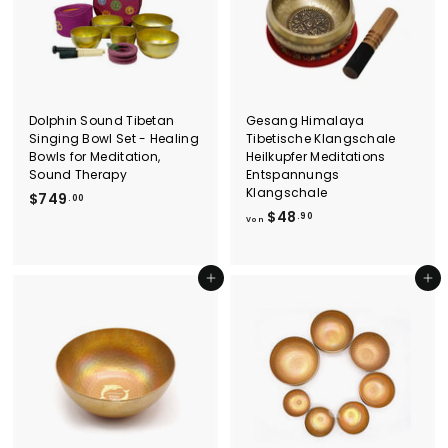
.
9
0
Dolphin Sound Tibetan
Gesang Himalaya
Singing Bowl Set - Healing
Tibetische Klangschale
Bowls for Meditation,
Heilkupfer Meditations
Sound Therapy
Entspannungs
Klangschale
$
$749
.00
V
$48
7
.90
Von
o
4
n
9
$
.
In den Einkaufswagen legen
In den Einkaufswagen legen
4
0
8
0
.
9
0