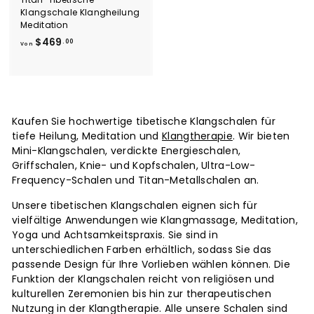
Klangschale Klangheilung
Meditation
V
$469
.00
Von
o
n
$
4
6
Kaufen Sie hochwertige tibetische Klangschalen für
9
tiefe Heilung, Meditation und
Klangtherapie
. Wir bieten
.
Mini-Klangschalen, verdickte Energieschalen,
0
Griffschalen, Knie- und Kopfschalen, Ultra-Low-
0
Frequency-Schalen und Titan-Metallschalen an.
Unsere tibetischen Klangschalen eignen sich für
vielfältige Anwendungen wie Klangmassage, Meditation,
Yoga und Achtsamkeitspraxis. Sie sind in
unterschiedlichen Farben erhältlich, sodass Sie das
passende Design für Ihre Vorlieben wählen können. Die
Funktion der Klangschalen reicht von religiösen und
kulturellen Zeremonien bis hin zur therapeutischen
Nutzung in der Klangtherapie. Alle unsere Schalen sind