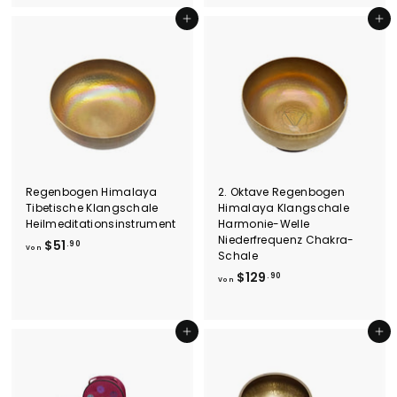
n
n
$
$
In den Einkaufswagen legen
In den Einkaufswagen legen
1
2
4
4
.
9
9
.
0
9
0
Regenbogen Himalaya
2. Oktave Regenbogen
Tibetische Klangschale
Himalaya Klangschale
Heilmeditationsinstrument
Harmonie-Welle
Niederfrequenz Chakra-
V
$51
.90
Von
Schale
o
V
$129
.90
n
Von
o
$
n
5
$
In den Einkaufswagen legen
In den Einkaufswagen legen
1
1
.
2
9
9
0