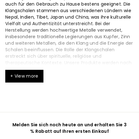
auch für den Gebrauch zu Hause bestens geeignet. Die
Klangschalen stammen aus verschiedenen Ländern wie
Nepal, Indien, Tibet, Japan und China, was ihre kulturelle
Vielfalt und Authentizität unterstreicht. Bei der
Herstellung werden hochwertige Metalle verwendet,
insbesondere traditionelle Legierungen aus Kupfer, Zinn
und weiteren Metallen, die den Klang und die Energie der
Schalen beeinflussen. Die Rolle der Klangschalen
erstreckt sich über spirituelle, religiöse und
therapeutische Kontexte. Unsere Produkte werden nach
jahrhundertealter Tradition handgefertigt. Indien zählt
zu den bedeutenden Herkunftsländern dieser
+ View more
Instrumente. Spezielle Therapieklangschalen sind für
den gezielten Einsatz in der Klangtherapie konzipiert.
Einführung in die Welt der
Klangtherapie
Melden Sie sich noch heute an und erhalten Sie 3
% Rabatt auf Ihren ersten Einkauf
Die Klangtherapie ist eine Form der Entspannung, die