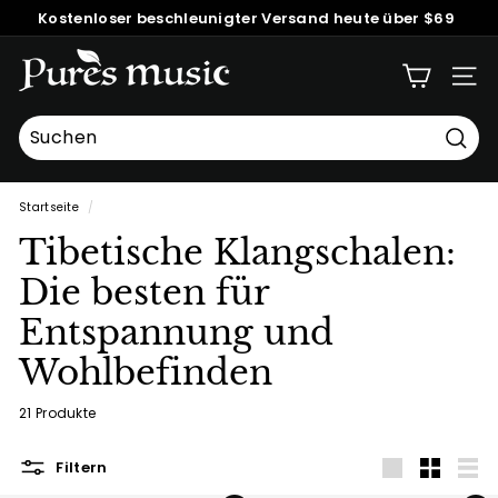
Direkt
Kostenloser beschleunigter Versand heute über $69
zum
Pause
Kleines Paket | 30 Tage RISIKOFREIE Garantie | Versand
Inhalt
P
Diashow
in die ganze Welt
SEIT
u
r
e
Such
Suchen
Schließen
s
Startseite
/
M
Tibetische Klangschalen:
u
s
Die besten für
i
Entspannung und
c
Wohlbefinden
™
21 Produkte
Filtern
groß
Klein
Liste