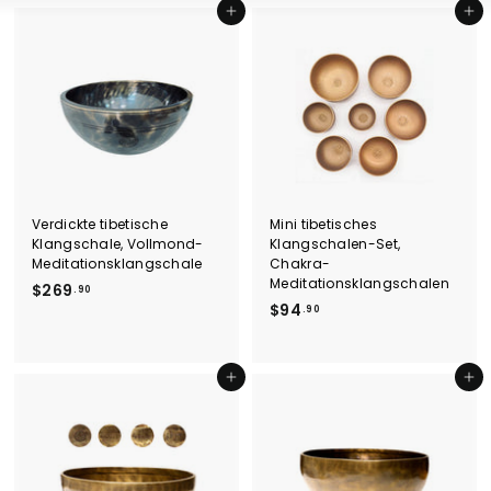
In den Einkaufswagen legen
In den Einkaufswagen legen
Verdickte tibetische
Mini tibetisches
Klangschale, Vollmond-
Klangschalen-Set,
Meditationsklangschale
Chakra-
Meditationsklangschalen
$
$269
.90
$
$94
2
.90
9
6
4
9
.
.
In den Einkaufswagen legen
In den Einkaufswagen legen
9
9
0
0