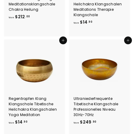
Meditationsklangschale
Heilchakra Klangschalen
Chakra Heilung
Meditations Therapie
Klangschale
V
$212
.00
Von
V
$14
o
.90
Von
o
n
n
$
$
2
In den Einkaufswagen legen
In den Einkaufswagen legen
1
1
4
2
.
.
9
0
0
0
Regentropfen Klang
Ultraniederfrequente
Klangschale Tibetische
Tibetische Klangschale
Heilchakra Klangschalen
Professionelles Niveau
Yoga Meditation
30Hz-70Hz
V
V
$14
$249
.90
.90
Von
Von
o
o