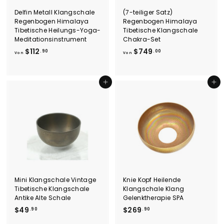
Delfin Metall Klangschale
(7-teiliger Satz)
Regenbogen Himalaya
Regenbogen Himalaya
Tibetische Heilungs-Yoga-
Tibetische Klangschale
Meditationsinstrument
Chakra-Set
V
V
$112
$749
.90
.00
Von
Von
o
o
n
n
$
$
In den Einkaufswagen legen
In den Einkaufswagen legen
1
7
1
4
2
9
.
.
9
0
0
0
Mini Klangschale Vintage
Knie Kopf Heilende
Tibetische Klangschale
Klangschale Klang
Antike Alte Schale
Gelenktherapie SPA
$
$
$49
$269
.90
.90
4
2