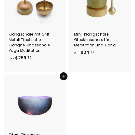
.
9
9
0
0
Klangschale mit Griff
Mini-Klangschale –
Metall Tibetische
Glockenschale für
Klangheilungsschale
Meditation und Klang
Yoga Meditation
V
$24
.90
Von
V
$259
o
.90
Von
o
n
n
$
$
2
In den Einkaufswagen legen
2
4
5
.
9
9
.
0
9
0
Titan-Tibetische