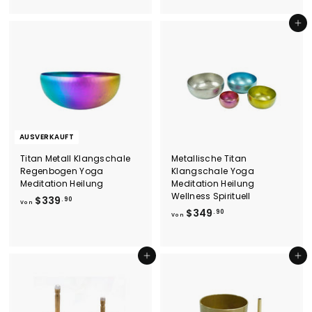
9
6
.
9
In den Einkaufswagen legen
9
.
0
9
0
AUSVERKAUFT
Titan Metall Klangschale
Metallische Titan
Regenbogen Yoga
Klangschale Yoga
Meditation Heilung
Meditation Heilung
Wellness Spirituell
V
$339
.90
Von
V
$349
o
.90
Von
o
n
n
$
$
3
In den Einkaufswagen legen
In den Einkaufswagen legen
3
3
4
9
9
.