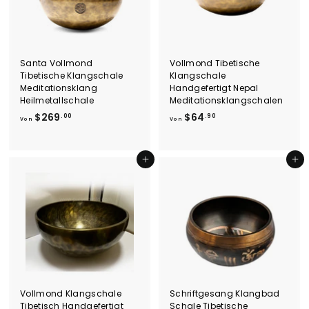
Santa Vollmond
Vollmond Tibetische
Tibetische Klangschale
Klangschale
Meditationsklang
Handgefertigt Nepal
Heilmetallschale
Meditationsklangschalen
V
V
$269
$64
.00
.90
Von
Von
o
o
n
n
$
$
In den Einkaufswagen legen
In den Einkaufswagen legen
2
6
6
4
9
.
.
9
0
0
0
Vollmond Klangschale
Schriftgesang Klangbad
Tibetisch Handgefertigt
Schale Tibetische